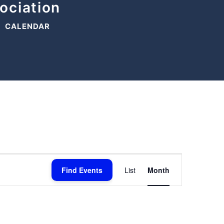
ociation
CALENDAR
E
Find Events
List
Month
v
e