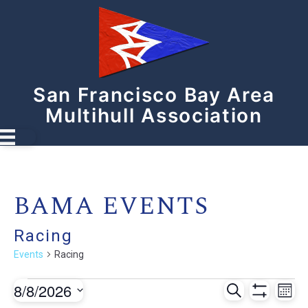
San Francisco Bay Area
Multihull Association
BAMA EVENTS
Racing
Events
Racing
Events
E
E
8/8/2026
S
M
e
S
S